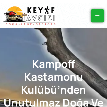
Kampoff
Kastamonu
Kulübü’nden
Unutulmaz Doğa Ve