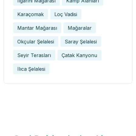
Ilgarini Mağarası
Kamp Alanları
Karaçomak
Loç Vadisi
Mantar Mağarası
Mağaralar
Okçular Şelalesi
Saray Şelalesi
Seyir Terasları
Çatak Kanyonu
Ilıca Şelalesi