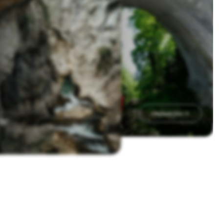
Göletler
Şelaleler
Hepsini Gör
ar
Hepsini Gör