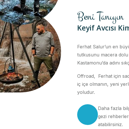
Beni Tanıyın
Keyif Avcısı Ki
Ferhat Salur’un en büyü
tutkusunu macera dol
Kastamonu’da adını sık
Offroad, Ferhat için sa
iç içe olmanın, yeni yer
yoludur.
Daha fazla bil
gezi rehberler
atabilirsiniz.