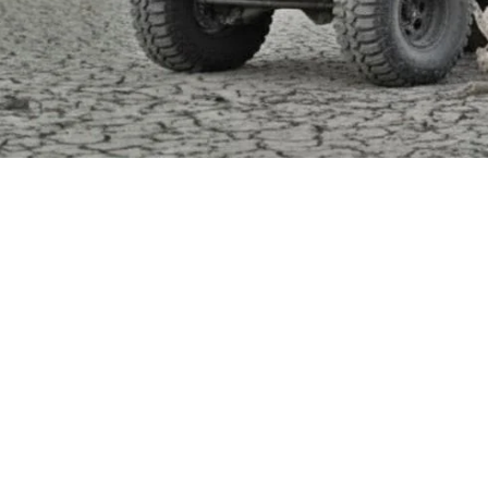
Yeni Rotalar, Yeni Hikayel
Keyif Avcısı il