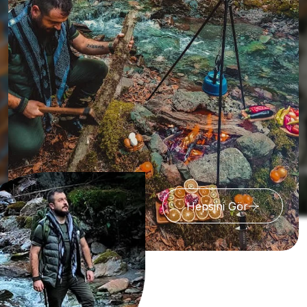
Mağaral
ini Gör
Kanyonlar
Hepsini Gör