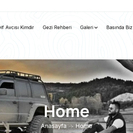
if Avcısı Kimdir
Gezi Rehberi
Galeri
Basında Biz
Home
Anasayfa
Home