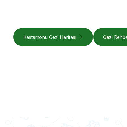
özgürlüğün ta
çıkarın.
Kamp Alanları